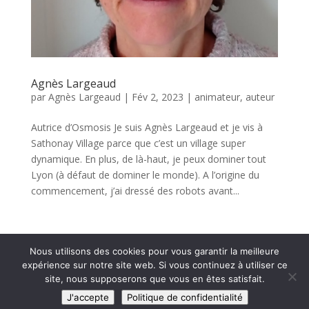
Agnès Largeaud
par
Agnès Largeaud
|
Fév 2, 2023
|
animateur
,
auteur
Autrice d’Osmosis Je suis Agnès Largeaud et je vis à
Sathonay Village parce que c’est un village super
dynamique. En plus, de là-haut, je peux dominer tout
Lyon (à défaut de dominer le monde). A l’origine du
commencement, j’ai dressé des robots avant...
Nous utilisons des cookies pour vous garantir la meilleure
expérience sur notre site web. Si vous continuez à utiliser ce
© 2019-2026 Jeux Opla - Editeur et Distributeur
-
site, nous supposerons que vous en êtes satisfait.
N°SIRET 80363667900026 -
Contact
-
CGV 2026
-
J'accepte
Politique de confidentialité
Mentions légales