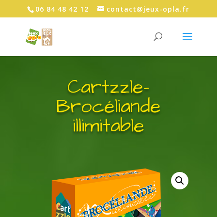
06 84 48 42 12
contact@jeux-opla.fr
Cartzzle-
Brocéliande
illimitable