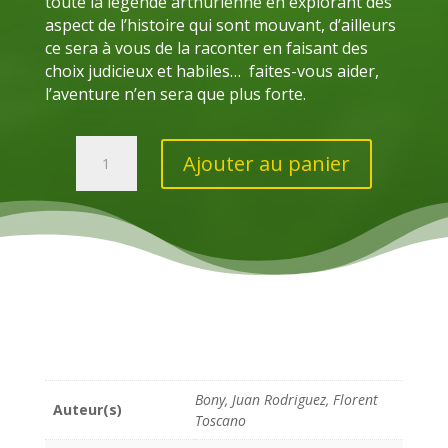
toute la légende arthurienne en explorant des
aspect de l’histoire qui sont mouvant, d’ailleurs
ce sera à vous de la raconter en faisant des
choix judicieux et habiles… faites-vous aider,
l’aventure n’en sera que plus forte.
quantité
Ajouter au panier
de
Cartzzle-
Brocéliande
illimitable
Bony, Juan Rodriguez, Florent
Auteur(s)
Toscano