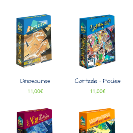
Dinosaures
Cartzzle – Foules
11,00
€
11,00
€