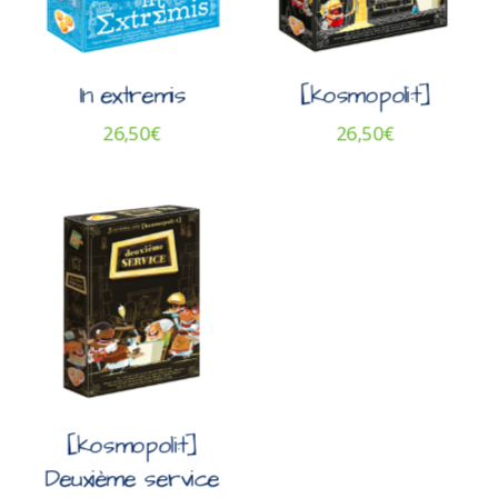
In extremis
[kosmopoli:t]
26,50
€
26,50
€
[kosmopoli:t]
Deuxième service