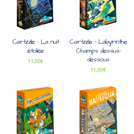
Cartzzle – La nuit
Cartzzle – Labyrinthe
étoilée
Champs dessus-
dessous
11,00
€
11,00
€