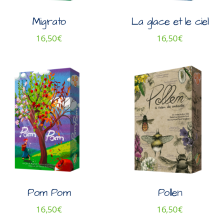
Migrato
La glace et le ciel
16,50
€
16,50
€
Pom Pom
Pollen
16,50
€
16,50
€