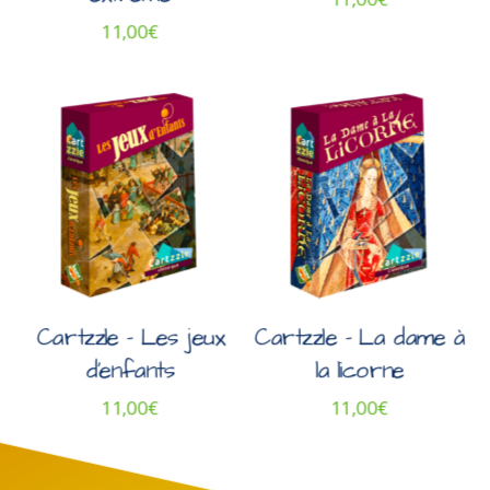
11,00
€
Cartzzle – Les jeux
Cartzzle – La dame à
d’enfants
la licorne
11,00
€
11,00
€