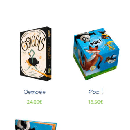
Osmosis
Poc !
24,00
€
16,50
€