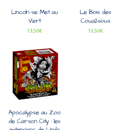
Lincoln se Met au
Le Bois des
Vert
Coua2sous
13,50
€
13,50
€
Apocalypse au Zoo
de Carson City : les
extensions de Linda