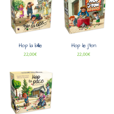
Hop la bille
Hop le j’ton
22,00
€
22,00
€