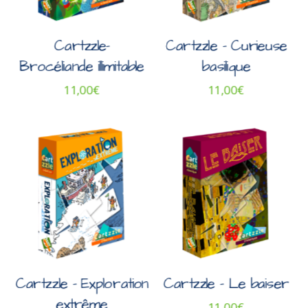
Cartzzle-
Cartzzle – Curieuse
Brocéliande illimitable
basilique
11,00
€
11,00
€
Cartzzle – Exploration
Cartzzle – Le baiser
extrême
11,00
€