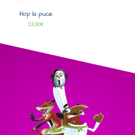
Hop la puce
22,00
€