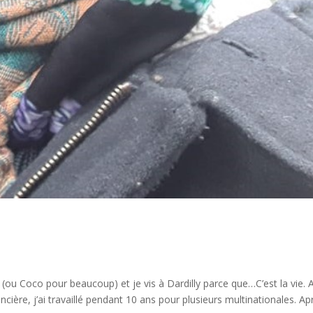
n (ou Coco pour beaucoup) et je vis à Dardilly parce que…C’est la vie. 
ière, j’ai travaillé pendant 10 ans pour plusieurs multinationales. Apr