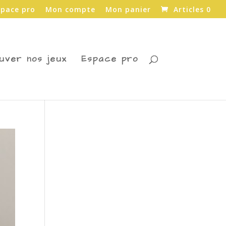
space pro
Mon compte
Mon panier
Articles 0
uver nos jeux
Espace pro