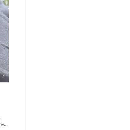
A
ès...