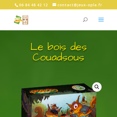
06 84 48 42 12
contact@jeux-opla.fr
Le bois des
Couadsous