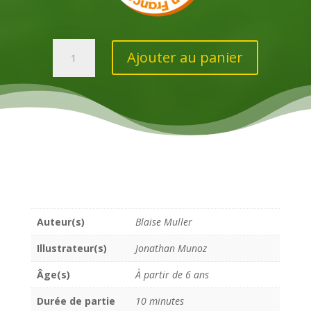
quantité
Ajouter au panier
de
Le
bois
des
Couadsous
Auteur(s)
Blaise Muller
Illustrateur(s)
Jonathan Munoz
Âge(s)
À partir de 6 ans
Durée de partie
10 minutes