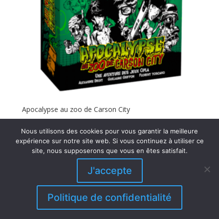
Apocalypse au zoo de Carson City
13,50
€
Nous utilisons des cookies pour vous garantir la meilleure
expérience sur notre site web. Si vous continuez à utiliser ce
site, nous supposerons que vous en êtes satisfait.
J'accepte
© 2019-2026 Jeux Opla - Editeur et Distributeur
-
N°SIRET 80363667900026 -
Contact
-
CGV 2026
-
Politique de confidentialité
Mentions légales