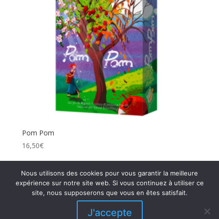
Pom Pom
16,50
€
Nous utilisons des cookies pour vous garantir la meilleure
expérience sur notre site web. Si vous continuez à utiliser ce
←
1
2
site, nous supposerons que vous en êtes satisfait.
J'accepte