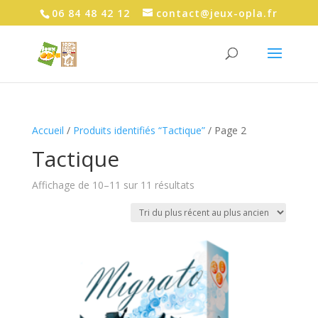
06 84 48 42 12
contact@jeux-opla.fr
Accueil
/
Produits identifiés “Tactique”
/ Page 2
Tactique
Trié
Affichage de 10–11 sur 11 résultats
du
plus
récent
au
plus
ancien