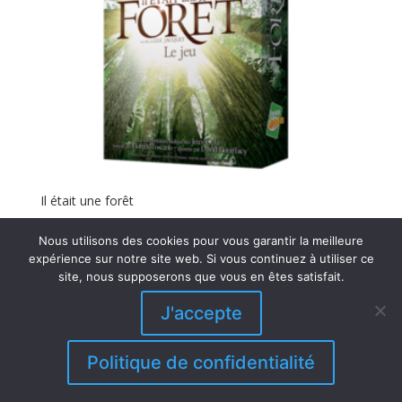
Il était une forêt
16,50
€
Nous utilisons des cookies pour vous garantir la meilleure
expérience sur notre site web. Si vous continuez à utiliser ce
site, nous supposerons que vous en êtes satisfait.
J'accepte
© 2019-2026 Jeux Opla - Editeur et Distributeur
-
N°SIRET 80363667900026 -
Contact
-
CGV 2026
-
Politique de confidentialité
Mentions légales