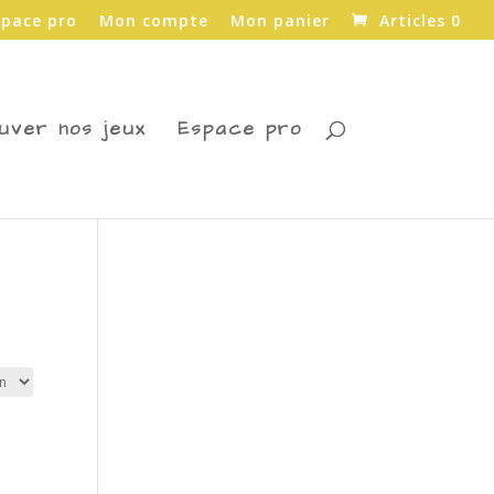
space pro
Mon compte
Mon panier
Articles 0
uver nos jeux
Espace pro