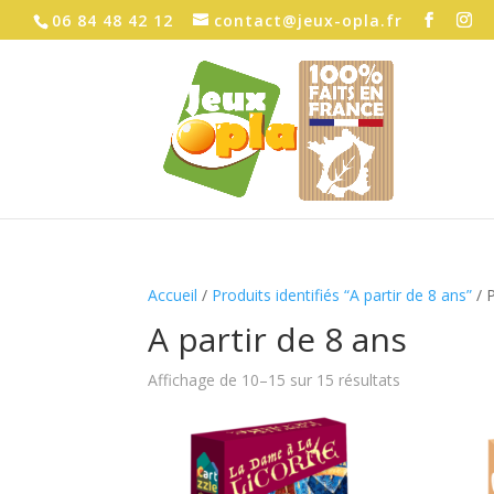
06 84 48 42 12
contact@jeux-opla.fr
Accueil
/
Produits identifiés “A partir de 8 ans”
/ 
A partir de 8 ans
Trié
Affichage de 10–15 sur 15 résultats
du
plus
récent
au