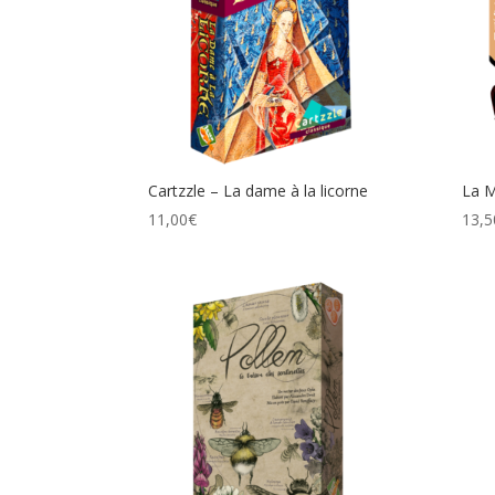
plus
ancien
Cartzzle – La dame à la licorne
La M
11,00
€
13,5