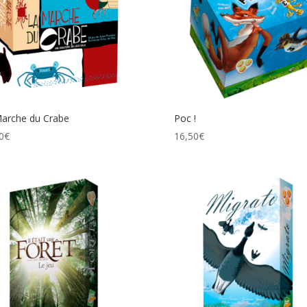
arche du Crabe
Poc !
0
€
16,50
€