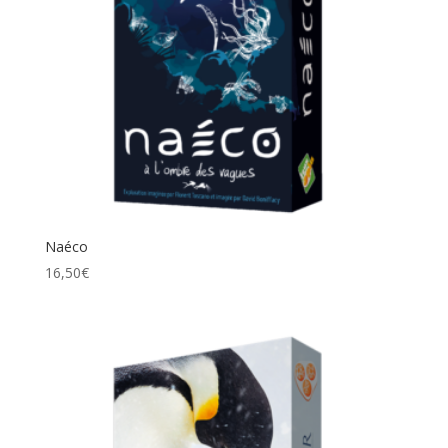
Naéco
16,50
€