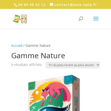
06 84 48 42 12
contact@jeux-opla.fr
Accueil
/ Gamme Nature
Gamme Nature
Trié
9 résultats affichés
du
plus
récent
au
plus
ancien