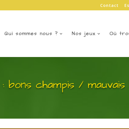
Contact
E
Qui sommes nous ?
Nos jeux
Où tro
n : bons champis / mauvais