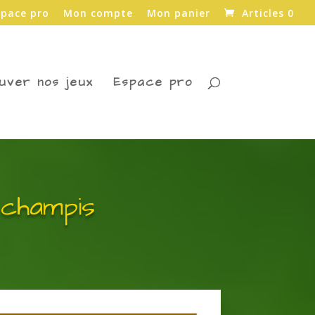
space pro
Mon compte
Mon panier
Articles 0
uver nos jeux
Espace pro
 champis