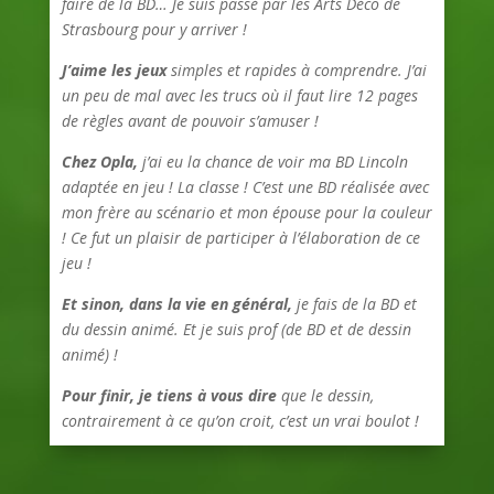
faire de la BD… Je suis passé par les Arts Déco de
Strasbourg pour y arriver !
J’aime les jeux
simples et rapides à comprendre. J’ai
un peu de mal avec les trucs où il faut lire 12 pages
de règles avant de pouvoir s’amuser !
Chez Opla,
j’ai eu la chance de voir ma BD Lincoln
adaptée en jeu ! La classe ! C’est une BD réalisée avec
mon frère au scénario et mon épouse pour la couleur
! Ce fut un plaisir de participer à l’élaboration de ce
jeu !
Et sinon, dans la vie en général,
je fais de la BD et
du dessin animé. Et je suis prof (de BD et de dessin
animé) !
Pour finir, je tiens à vous dire
que le dessin,
contrairement à ce qu’on croit, c’est un vrai boulot !