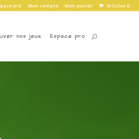
space pro
Mon compte
Mon panier
Articles 0
uver nos jeux
Espace pro