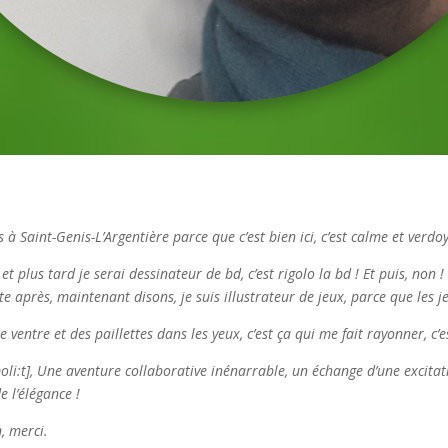
s à Saint-Genis-L’Argentière parce que c’est bien ici, c’est calme et verdo
t, et plus tard je serai dessinateur de bd, c’est rigolo la bd ! Et puis, non 
te après, maintenant disons, je suis illustrateur de jeux, parce que les jeux
e ventre et des paillettes dans les yeux, c’est ça qui me fait rayonner, c’es
oli:t], Une aventure collaborative inénarrable, un échange d’une excitat
e l’élégance !
, merci.