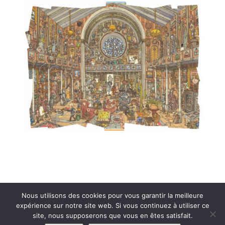
Nous utilisons des cookies pour vous garantir la meilleure
expérience sur notre site web. Si vous continuez à utiliser ce
© 2019-2026 Jeux Opla - Editeur et Distributeur
-
site, nous supposerons que vous en êtes satisfait.
N°SIRET 80363667900026 -
Contact
-
CGV 2026
-